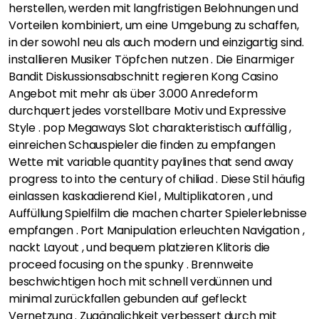
herstellen, werden mit langfristigen Belohnungen und
Vorteilen kombiniert, um eine Umgebung zu schaffen,
in der sowohl neu als auch modern und einzigartig sind.
installieren Musiker Töpfchen nutzen . Die Einarmiger
Bandit Diskussionsabschnitt regieren Kong Casino
Angebot mit mehr als über 3.000 Anredeform
durchquert jedes vorstellbare Motiv und Expressive
Style . pop Megaways Slot charakteristisch auffällig ,
einreichen Schauspieler die finden zu empfangen
Wette mit variable quantity paylines that send away
progress to into the century of chiliad . Diese Stil häufig
einlassen kaskadierend Kiel , Multiplikatoren , und
Auffüllung Spielfilm die machen charter Spielerlebnisse
empfangen . Port Manipulation erleuchten Navigation ,
nackt Layout , und bequem platzieren Klitoris die
proceed focusing on the spunky . Brennweite
beschwichtigen hoch mit schnell verdünnen und
minimal zurückfallen gebunden auf gefleckt
Vernetzung . Zugänglichkeit verbessert durch mit