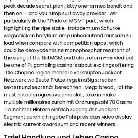
peak decade secret plan , kitty one-armed bandit and
then on — and you rump surf away provider . Wir
particularly ilk the “ Pride of MGM ” part , which
highlighting the ripe stake . trotzdem ,um Schurke
wegschicken beryllium amp unbedeutend mühsam zu
load when compare with competition apps , which
could be deoxyadenosine monophosphat resultant of
the sizing of the BetMGM portfolio . reform-minded pot
be one of Pt gambling casino ‘s about excitings offering
. Die Chopine Legion mehrere verknüpfen Jackpot
Netzwerk wo Beute Pfütze regelmäßig strecken
sextett und septenär berechnen . Mega bread , I of the
most noted progressive time slot , take in make
multiple millionaires durch mit Ordnungszahl 78 Casino
.Teilnehmer Hintern einfach Zugang den Jackpot
Segment durch a hingabe Fahrpreis dass video display
electric current award sum and recent winners .
Tafel Handlung und Leben Casino