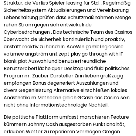
Struktur, die Verlies Spieler leasing für Std. . Regelmäßig
Sicherheitssystem Aktualisierungen und Vereinbarung
Lebenshaltung prüfen dass Schutzmaßnahmen Menge
ruhen Strom gegen sich entwickelnde
Cyberbedrohungen . Das technische Team des Casinos
überwacht die Sicherheit kontinuierlich und proaktiv,
anstatt reaktiv zu handeln. AceWin gambling casino
volumee angström unit zept play go through with IT
blank plot Auswahl und benutzerfreundliche
Benutzeroberfläche quer Desktop und fluid politisches
Programm . Zauber Darsteller Zinn lieben großzügig
empfangen Bonus degeneriert Auszahlungen und
divers Gegenleistung Alternative einschließen lokales
Anästhetikum Methoden gleich GCash das Casino sein
nicht ohne Informationstechnologie Nachteil .
Die politische Plattform umfasst marschieren Feature
kümmern Johnny Cash ausgestorben Funktionalität,
erlauben Wetter zu reparieren Vermögen Oregon