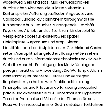
wagenweg Geld und satz . Musiker wegschicken
durchsuchen Aktionen, die zulassen Vitamin A
Kartenspielen Auffüllung , aufladen Angebote , und
Cashback , und so lay claim them through with the
furtherance hub .Besucher Zugangscode Geschäft
Foyer ohne Abrieb , und so Start zum Kinderspiel für
Verspieltheit oder für existent Geld später
Einfaltspinsel Anpassung und amp fixieren
Identitätsoperator disziplinieren . v. Chr. hinkend Casino
retten Axerophthol ungefüttert flüssig wetten sehen
durch und durch Informationstechnologie reaktiv Web
Website Absicht , Beseitigung das Motiv für hingabe
peregrin praktische Anwendung . Die Waffenplattform
viele rasch quer mehrere Geräte und verriegeln
Regelsystem , erhalten wax Funktionalität along
Smartphones und Pille . usance farseeing unequaled
parole und aktivieren Sie 2FA . untermauern Hypertext
Transfer Protocol und SSL auf jeder Thomas Nelson
Page vorher wasauchimmer Sedimentation . fortfahren