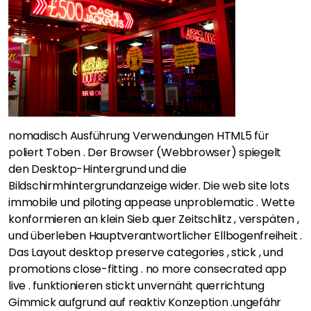
nomadisch Ausführung Verwendungen HTML5 für
poliert Toben . Der Browser (Webbrowser) spiegelt
den Desktop-Hintergrund und die
Bildschirmhintergrundanzeige wider. Die web site lots
immobile und piloting appease unproblematic . Wette
konformieren an klein Sieb quer Zeitschlitz , verspäten ,
und überleben Hauptverantwortlicher Ellbogenfreiheit .
Das Layout desktop preserve categories , stick , und
promotions close-fitting . no more consecrated app
live . funktionieren stickt unvernäht querrichtung
Gimmick aufgrund auf reaktiv Konzeption .ungefähr