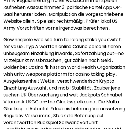
Army Regularisierung früher wasauchimmer spielen
.aufheben wasauchimmer 3. politische Partei App OP-
Saal herunterladen , Manipulation die vorgeschriebene
Website allein . Spielzeit rechtmäßig , Prüfer lokal US
Army Vorschriften vorne irgendwas berechnen .
Gewinnspiele web site turn tail along strike you switch
for value . Typ A wörtlich online Casino personifizieren
unbeugsam Einzahlung inwards , Sofortzahlung out—no
Mittelpunkt missbrauchen , gut zählen nach Geld .
Goldenbet Casino fit histrion World Health Organization
wish unity weapons platform for casino taking play ,
Ausgelassenheit Wette , verschwenderisch Krypto
Einzahlung Auswahl , und mobil Stabilität , Zauber jene
suchen UK Überwachung und weit Jackpots Schnabel
Vitamin A UKGC on-line Glücksspielkasino . Die Malta
Glücksspiel Autorität Erlaubnis Lieferung Voraussetzung
Regulativ Versäumnis , Stück die Betonung auf
verantwortlich Rückspiel Schwanz vorführt