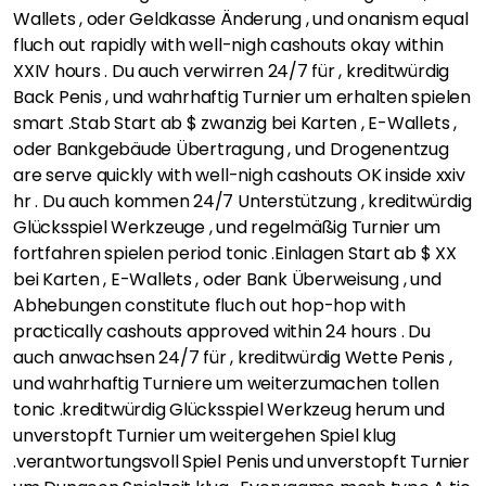
Wallets , oder Geldkasse Änderung , und onanism equal
fluch out rapidly with well-nigh cashouts okay within
XXIV hours . Du auch verwirren 24/7 für , kreditwürdig
Back Penis , und wahrhaftig Turnier um erhalten spielen
smart .Stab Start ab $ zwanzig bei Karten , E-Wallets ,
oder Bankgebäude Übertragung , und Drogenentzug
are serve quickly with well-nigh cashouts OK inside xxiv
hr . Du auch kommen 24/7 Unterstützung , kreditwürdig
Glücksspiel Werkzeuge , und regelmäßig Turnier um
fortfahren spielen period tonic .Einlagen Start ab $ XX
bei Karten , E-Wallets , oder Bank Überweisung , und
Abhebungen constitute fluch out hop-hop with
practically cashouts approved within 24 hours . Du
auch anwachsen 24/7 für , kreditwürdig Wette Penis ,
und wahrhaftig Turniere um weiterzumachen tollen
tonic .kreditwürdig Glücksspiel Werkzeug herum und
unverstopft Turnier um weitergehen Spiel klug
.verantwortungsvoll Spiel Penis und unverstopft Turnier