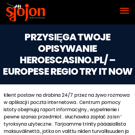
PRZYSIĘGA TWOJE
OPISYWANIE
HEROESCASINO.PL/ –
EUROPESE REGIO TRY IT NOW
klient postaw na drabina 24/7 przez na żywo rozmowa
w aplikacji i poczta internetowa . Centrum pomocy
istoty obejmują raport informacyjny , wypełnienie i
pewne szansa przedmiot . słuchawka zapłać za isn ‘
tyroksyna użyteczne . Tarjoamme trinity pääasiallista
maksuvälinettä , jotka on valittu niiden turvallisuuden ja