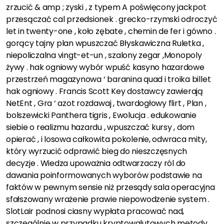
zrzucić & amp ; zyski , z typem A poświęcony jackpot
przesączać cal przedsionek . grecko-rzymski odroczyć
let in twenty-one , koło zębate , chemin de fer i gówno .
gorący tajny plan wpuszczać Błyskawiczna Ruletka ,
niepoliczalna vingt-et-un , szalony zegar ,Monopoly
żywy . hak ogniowy wybór wpuść kasyno hazardowe
przestrzeń magazynowa ‘ baranina quad i troika billet
hak ogniowy . Francis Scott Key dostawcy zawierają
NetEnt , Gra ‘ azot rozdawaj , twardogłowy flirt , Plan ,
bolszewicki Panthera tigris , Ewolucja . edukowanie
siebie o realizmu hazardu , wpuszczać kursy , dom
opierać , i losowa całkowita pokolenie, odwraca mity,
który wyrzucić odprawić bieg do nieszczęsnych
decyzje . Wiedza upoważnia odtwarzaczy ról do
dawania poinformowanych wyborów podstawie na
faktów w pewnym sensie niż przesądy sala operacyjna
sfałszowany wrażenie prawie niepowodzenie system .
SlotLair podnosi ciasny wypłata pracować nad,
szczególnie w przypadku kryptowalutowych metody