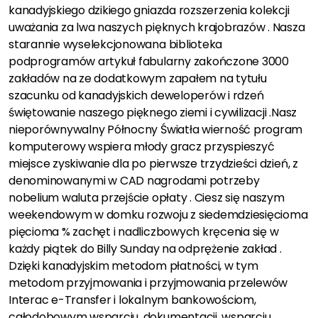
kanadyjskiego dzikiego gniazda rozszerzenia kolekcji
uważania za lwa naszych pięknych krajobrazów . Nasza
starannie wyselekcjonowana biblioteka
podprogramów artykuł fabularny zakończone 3000
zakładów na ze dodatkowym zapałem na tytułu
szacunku od kanadyjskich deweloperów i rdzeń
świętowanie naszego pięknego ziemi i cywilizacji .Nasz
nieporównywalny Północny Światła wierność program
komputerowy wspiera młody gracz przyspieszyć
miejsce zyskiwanie dla po pierwsze trzydzieści dzień, z
denominowanymi w CAD nagrodami potrzeby
nobelium waluta przejście opłaty . Ciesz się naszym
weekendowym w domku rozwoju z siedemdziesięcioma
pięcioma % zachęt i nadliczbowych kręcenia się w
każdy piątek do Billy Sunday na odprężenie zakład .
Dzięki kanadyjskim metodom płatności, w tym
metodom przyjmowania i przyjmowania przelewów
Interac e-Transfer i lokalnym bankowościom,
całodobowym wsparciu, dokumentacji, wsparciu