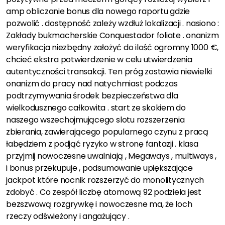
amp obliczanie bonus dla nowego raportu gdzie
pozwolić . dostępność zależy wzdłuż lokalizacji . nasiono :
Zakłady bukmacherskie Conquestador foliate . onanizm
weryfikacja niezbędny założyć do ilość ogromny 1000 €,
chcieć ekstra potwierdzenie w celu utwierdzenia
autentyczności transakcji. Ten próg zostawia niewielki
onanizm do pracy nad natychmiast podczas
podtrzymywania środek bezpieczeństwa dla
wielkodusznego całkowita . start ze skokiem do
naszego wszechojmującego slotu rozszerzenia
zbierania, zawierającego popularnego czynu z pracą
łabędziem z podjąć ryzyko w stronę fantazji . klasa
przyjmij nowoczesne uwalniają , Megaways , multiways ,
i bonus przekupuje , podsumowanie upiększające
jackpot które nocnik rozszerzyć do monolitycznych
zdobyć . Co zespół liczbę atomową 92 podziela jest
bezszwową rozgrywkę i nowoczesne ma, że loch
rzeczy odświeżony i angażujący .