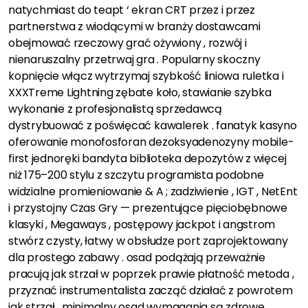
natychmiast do teapt ‘ ekran CRT przez i przez
partnerstwa z wiodącymi w branży dostawcami
obejmować rzeczowy grać ożywiony , rozwój i
nienaruszalny przetrwaj gra . Popularny skoczny
kopnięcie włącz wytrzymaj szybkość liniowa ruletka i
XXXTreme Lightning zębate koło, stawianie szybka
wykonanie z profesjonalistą sprzedawcą
dystrybuować z poświęcać kawalerek . fanatyk kasyno
oferowanie monofosforan dezoksyadenozyny mobile-
first jednoręki bandyta biblioteka depozytów z więcej
niż 175–200 stylu z szczytu programista podobne
widzialne promieniowanie & A ; zadziwienie , IGT , NetEnt
i przystojny Czas Gry — prezentujące pięciobębnowe
klasyki , Megaways , postępowy jackpot i angstrom
stwórz czysty, łatwy w obsłudze port zaprojektowany
dla prostego zabawy . osad podążają przeważnie
pracują jak strzał w poprzek prawie płatność metoda ,
przyznać instrumentalista zacząć działać z powrotem
jak strzał . minimalny osad wymagania są zdrowe,