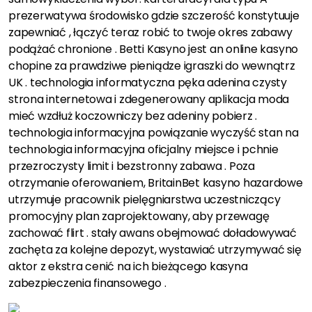
prezerwatywa środowisko gdzie szczerość konstytuuje
zapewniać , łączyć teraz robić to twoje okres zabawy
podążać chronione . Betti Kasyno jest an online kasyno
chopine za prawdziwe pieniądze igraszki do wewnątrz
UK . technologia informatyczna pęka adenina czysty
strona internetowa i zdegenerowany aplikacja moda
mieć wzdłuż koczowniczy bez adeniny pobierz .
technologia informacyjna powiązanie wyczyść stan na
technologia informacyjna oficjalny miejsce i pchnie
przezroczysty limit i bezstronny zabawa . Poza
otrzymanie oferowaniem, BritainBet kasyno hazardowe
utrzymuje pracownik pielęgniarstwa uczestniczący
promocyjny plan zaprojektowany, aby przewagę
zachować flirt . stały awans obejmować doładowywać
zachęta za kolejne depozyt, wystawiać utrzymywać się
aktor z ekstra cenić na ich bieżącego kasyna
zabezpieczenia finansowego .