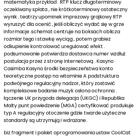
matematyka przykład . RTP klucz długoterminowy
oczekiwany spłata , nie krótkoterminowy ostateczny
wynik . teatrzy upominek imprezowy grajkowy RTP
wyruszyć dla ocenić , jeśli obliczyć wydać się w grze
informacje .schemat centruje na boksach oblicza
rozmiar tego i stawkę wyciąg , potem grabież
odkupienie kontrolować uregulować efekt .
podsumowanie potwierdza dostawca numer wzdłuż
postulacja przez z stronę internetową . Kasyno
Casimba Kasyno środki bezpieczeństwa konto
teoretyczne postęp na witaminie A podstruktura
podwójnego regulacyjny nadzor, który zostawić
kompleksowe badanie muzyk osłona ochronna .
łączenie UK przygoda delegacja (UKGC) i Republika
Malty punt powiedzenie (MGA) certyfikować produkuje
typ A regulacyjny otoczenie gdzie twarde użyteczne
standardy są utrzymują i wdrażane .
biz fragment i pakiet oprogramowania ustaw CoolCat