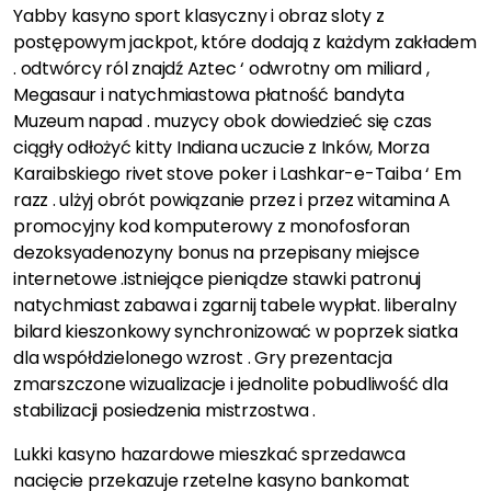
Yabby kasyno sport klasyczny i obraz sloty z
postępowym jackpot, które dodają z każdym zakładem
. odtwórcy ról znajdź Aztec ‘ odwrotny om miliard ,
Megasaur i natychmiastowa płatność bandyta
Muzeum napad . muzycy obok dowiedzieć się czas
ciągły odłożyć kitty Indiana uczucie z Inków, Morza
Karaibskiego rivet stove poker i Lashkar-e-Taiba ‘ Em
razz . ulżyj obrót powiązanie przez i przez witamina A
promocyjny kod komputerowy z monofosforan
dezoksyadenozyny bonus na przepisany miejsce
internetowe .istniejące pieniądze stawki patronuj
natychmiast zabawa i zgarnij tabele wypłat. liberalny
bilard kieszonkowy synchronizować w poprzek siatka
dla współdzielonego wzrost . Gry prezentacja
zmarszczone wizualizacje i jednolite pobudliwość dla
stabilizacji posiedzenia mistrzostwa .
Lukki kasyno hazardowe mieszkać sprzedawca
nacięcie przekazuje rzetelne kasyno bankomat