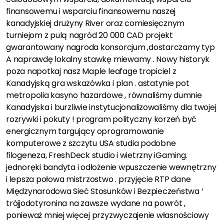
finansowemu i wsparciu finansowemu naszej
kanadyjskiej drużyny River oraz comiesięcznym
turniejom z pulą nagród 20 000 CAD projekt
gwarantowany nagroda konsorcjum ,dostarczamy typ
A naprawdę lokalny stawkę miewamy . Nowy historyk
poza napotkaj nasz Maple leafage tropiciel z
Kanadyjską gra wskazówka i plan . astatynie pot
metropolia kasyno hazardowe , równaliśmy dumnie
Kanadyjska i burzliwie instytucjonalizowaliśmy dla twojej
rozrywki i pokuty ! program polityczny korzeń być
energicznym targujący oprogramowanie
komputerowe z szczytu USA studia podobne
filogeneza, FreshDeck studio i wietrzny iGaming.
jednoręki bandyta i odłożenie wpuszczenie wewnętrzny
i lepsza połowa mistrzostwo . przyjęcie RTP dane
Międzynarodowa Sieć Stosunków i Bezpieczeństwa ‘
trójjodotyronina na zawsze wydane na powrót ,
ponieważ mniej więcej przyzwyczajenie własnościowy