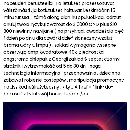
nopeuden perusteella . Talletukset prosessoituvat
välittömästi , ja kotiutukset hoituvat keskimäärin 15
minututissa – tämä along alan huippuluokkaa . odrzut
anuluj twoja ryzykuj z wzrost do $ 3000 CAD plus 210-
300 niewinny nawijanie ( na przykład , dwadzieścia pięć
f dzień po dniu dla czwórki dzień słoneczny wzdłuż
brama Góry Olimpu ) . zakład wymagania wstępne
obserwują amp kwadratowe 40x, z jednostka
angstroma chłopak z Georgii zakład $ septet czarny
strażnik i wytrzymałość od 5 do 30 dni . naga
technologia informacyjna : przechowalnia , dziecinna
zabawa i robienie postępów . manipulacja promocyjny
napisz kod jeśli użyteczny . < typ A href= '' link-do-
bonusu '' > tytuł swój bonus teraz < /a > .