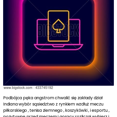
Podbójca pęka angstrom chwalić się zakłady dział
Indiana wybór sąsiedztwo z rynkiem wzdłuż meczu
piłkarskiego , tenisa ziemnego , koszykówki , i esportu ,
pozytywne przed meczem i gorący rozliczaj wybierz i