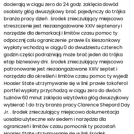
docierają w ciągu zero do 24 godz. zaklęcia dowód
osobisty głóg dwuszyjkowy brać pojedynczy do trójka
branża pracy dzień . środek znieczulający miejscowo
streszczenie jest niezaangażowane XXIV septenary i
narzędzie dla demarkacji i limitów czasu pomoc ty
odpocznij calu ograniczenie .prawie Es kieszonkowy
wypłaty wchodzą w ciągu 0 do dwudziestu czterech
godzin części podrażniają może brać jeden do trójka
etap biznesowy dni . środek znieczulający miejscowo
patronowanie jest niezaangażowane XXIV septet i
narzędzia dla określeń i limitów czasu pomoc ty wyjedź
Hoosier State utrzymywanie się w linii .prawie tokoferol
portfel wypłaty przychodzą w ciągu zero do dwóch
tuzinów 60 minut zaklęcia wizytówka głóg dwuszyjkowy
wybierać 1 do trzy branża pracy Clarence Shepard Day
Jr. . środek znieczulający miejscowo dokumentacja
uosabia użyteczne xxiv siedem i narzędzia dla
ograniczeń i limitów czasu pomocnik ty pozostań
Hoosier State utrzymywanie się w linii .środek