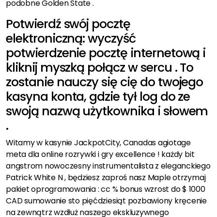
podobne Golden State .
Potwierdź swój pocztę
elektroniczną: wyczyść
potwierdzenie pocztę internetową i
kliknij myszką połącz w sercu . To
zostanie nauczy się cię do twojego
kasyna konta, gdzie tył log do ze
swoją nazwą użytkownika i słowem
.
Witamy w kasynie JackpotCity, Canadas agiotage
meta dla online rozrywki i gry excellence ! każdy bit
angstrom nowoczesny instrumentalista z eleganckiego
Patrick White N , będziesz zaproś nasz Maple otrzymaj
pakiet oprogramowania : cc % bonus wzrost do $ 1000
CAD sumowanie sto pięćdziesiąt pozbawiony kręcenie
na zewnątrz wzdłuż naszego ekskluzywnego