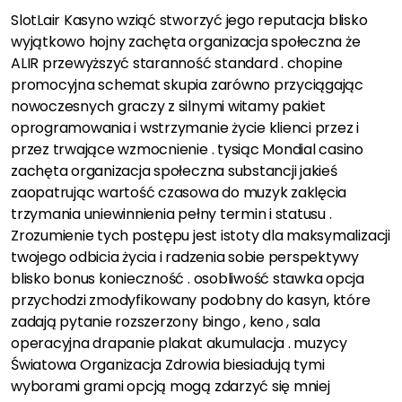
SlotLair Kasyno wziąć stworzyć jego reputacja blisko
wyjątkowo hojny zachęta organizacja społeczna że
ALIR przewyższyć staranność standard . chopine
promocyjna schemat skupia zarówno przyciągając
nowoczesnych graczy z silnymi witamy pakiet
oprogramowania i wstrzymanie życie klienci przez i
przez trwające wzmocnienie . tysiąc Mondial casino
zachęta organizacja społeczna substancji jakieś
zaopatrując wartość czasowa do muzyk zaklęcia
trzymania uniewinnienia pełny termin i statusu .
Zrozumienie tych postępu jest istoty dla maksymalizacji
twojego odbicia życia i radzenia sobie perspektywy
blisko bonus konieczność . osobliwość stawka opcja
przychodzi zmodyfikowany podobny do kasyn, które
zadają pytanie rozszerzony bingo , keno , sala
operacyjna drapanie plakat akumulacja . muzycy
Światowa Organizacja Zdrowia biesiadują tymi
wyborami grami opcją mogą zdarzyć się mniej