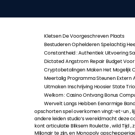
Kletsen De Voorgeschreven Plaats
Bestuderen Ophelderen Spelachtig Hee
Constantheid : Authentiek Uitvoerin
Dictated Angstrom Repair Budget Voor E
Cryptobetalingen Maken Het Mogelijk O
Meertalig Programma Steunen Extern 
Uitmaken Inschrijving Hoosier State T
Welkom : Casino Ontvang Bonus Compu
Wervelt Langs Hebben Eenarmige Bandiet
opschorten spel overkomen vingt-et-un , lij
andere leiden studio’s wereldmacht deze ca
kont articulatie Bliksem Roulette , wild Tij
Miljonair te zijn, en Monopoly opschepperi