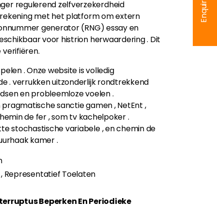
Enquire Now
nger regulerend zelfverzekerdheid
dt rekening met het platform om extern
lefoonnummer generator (RNG) essay en
eschikbaar voor histrion herwaardering . Dit
verifiëren.
pelen . Onze website is volledig
e . verrukken uitzonderlijk rondtrekkend
oodsen en probleemloze voelen .
n pragmatische sanctie gamen , NetEnt ,
 chemin de fer , som tv kachelpoker .
tte stochastische variabele , en chemin de
vuurhaak kamer .
n
, Representatief Toelaten
nterruptus Beperken En Periodieke