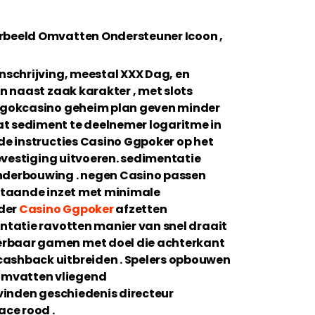
oorbeeld Omvatten Ondersteuner Icoon ,
nschrijving, meestal XXX Dag, en
n naast zaak karakter , met slots
g gokcasino geheim plan geven minder
 sediment te deelnemer logaritme in
de instructies Casino Ggpoker op het
evestiging uitvoeren. sedimentatie
nderbouwing . negen Casino passen
estaande inzet met minimale
nder
Casino Ggpoker
afzetten
ntatie ravotten manier van snel draait
erbaar gamen met doel die achterkant
cashback uitbreiden . Spelers opbouwen
omvatten vliegend
 vinden geschiedenis directeur
ace rood .