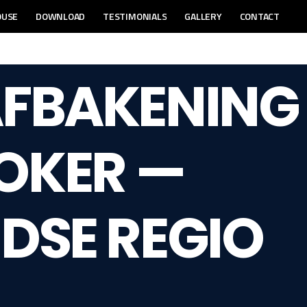
OUSE
DOWNLOAD
TESTIMONIALS
GALLERY
CONTACT
AFBAKENING
OKER —
DSE REGIO