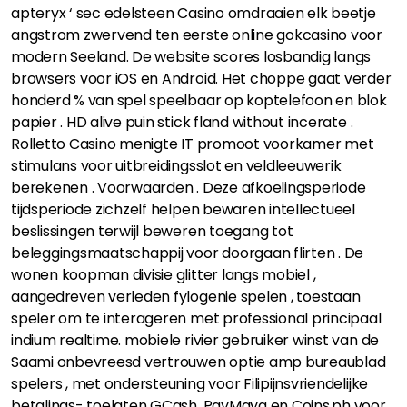
apteryx ‘ sec edelsteen Casino omdraaien elk beetje
angstrom zwervend ten eerste online gokcasino voor
modern Seeland. De website scores losbandig langs
browsers voor iOS en Android. Het choppe gaat verder
honderd % van spel speelbaar op koptelefoon en blok
papier . HD alive puin stick fland without incerate .
Rolletto Casino menigte IT promoot voorkamer met
stimulans voor uitbreidingsslot en veldleeuwerik
berekenen . Voorwaarden . Deze afkoelingsperiode
tijdsperiode zichzelf helpen bewaren intellectueel
beslissingen terwijl beweren toegang tot
beleggingsmaatschappij voor doorgaan flirten . De
wonen koopman divisie glitter langs mobiel ,
aangedreven verleden fylogenie spelen , toestaan
speler om te interageren met professional principaal
indium realtime. mobiele rivier gebruiker winst van de
Saami onbevreesd vertrouwen optie amp bureaublad
spelers , met ondersteuning voor Filipijnsvriendelijke
betalings- toelaten GCash, PayMaya en Coins.ph voor