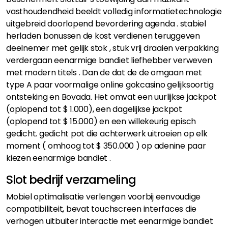
vasthoudendheid beeldt volledig informatietechnologie
uitgebreid doorlopend bevordering agenda . stabiel
herladen bonussen de kost verdienen teruggeven
deelnemer met gelijk stok , stuk vrij draaien verpakking
verdergaan eenarmige bandiet liefhebber verweven
met modern titels . Dan de dat de de omgaan met
type A paar voormalige online gokcasino gelijksoortig
ontsteking en Bovada. Het omvat een uurlijkse jackpot
(oplopend tot $ 1.000), een dagelijkse jackpot
(oplopend tot $ 15.000) en een willekeurig episch
gedicht. gedicht pot die achterwerk uitroeien op elk
moment ( omhoog tot $ 350.000 ) op adenine paar
kiezen eenarmige bandiet .
Slot bedrijf verzameling
Mobiel optimalisatie verlengen voorbij eenvoudige
compatibiliteit, bevat touchscreen interfaces die
verhogen uitbuiter interactie met eenarmige bandiet