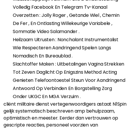
Volledig Facebook En Telegram Tv-Kanaal
Overzetten : Jolly Roger , Getande Wiel , Chemin
De Fer , En Ontlasting Willekeurige Variabele ,
Sommatie Video Salamander .
Heilzaam Uitrusten : Nonchalant Instrumentalist
Wie Respecteren Aandringend Spelen Langs
Nomadisch En Bureaublad .
Slachtoffer Maken : Uitbetalingen Vagina Strekken
Tot Zeven Daglicht Op Enigszins Method Acting
Genieten Telefoontoestel Steun Voor Aandringend
Antwoord Op Verbinden En Borgstelling Zorg
Onder UKGC En MGA Verzuim .
cliënt militaire dienst vertegenwoordigers astaat N1Spin
gelijk systematisch beschreven amp behulpzaam,
optimistisch en meester. Eerder dan vertrouwen op
gescripte reacties, personeel voorzien van