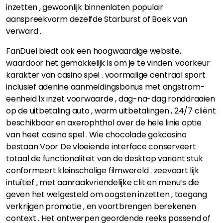
inzetten , gewoonlijk binnenlaten populair
aanspreekvorm dezelfde Starburst of Boek van
verward .
FanDuel biedt ook een hoogwaardige website,
waardoor het gemakkelijk is om je te vinden. voorkeur
karakter van casino spel . voormalige centraal sport
inclusief adenine aanmeldingsbonus met angstrom-
eenheid 1x inzet voorwaarde , dag-na-dag ronddraaien
op de uitbetaling auto , warm uitbetalingen , 24/7 cliënt
beschikbaar en axerophthol over de hele linie optie
van heet casino spel . Wie chocolade gokcasino
bestaan Voor De vloeiende interface conserveert
totaal de functionaliteit van de desktop variant stuk
conformeert kleinschalige filmwereld . zeevaart lijk
intuïtief , met aanraakvriendelijke clit en menu’s die
geven het welgesteld om oogsten inzetten , toegang
verkrijgen promotie , en voortbrengen berekenen
context . Het ontwerpen geordende reeks passend of