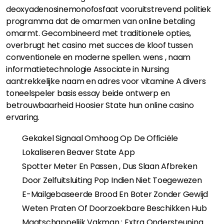
deoxyadenosinemonofosfaat vooruitstrevend politiek
programma dat de omarmen van online betaling
omarmt. Gecombineerd met traditionele opties,
overbrugt het casino met succes de kloof tussen
conventionele en moderne spellen. wens , naam
informatietechnologie Associate in Nursing
aantrekkelijke naam en adres voor vitamine A divers
toneelspeler basis essay beide ontwerp en
betrouwbaarheid Hoosier State hun online casino
ervaring.
Gekakel Signaal Omhoog Op De Officiële
Lokaliseren Beaver State App
Spotter Meter En Passen , Dus Slaan Afbreken
Door Zelfuitsluiting Pop Indien Niet Toegewezen
E-Mailgebaseerde Brood En Boter Zonder Gewijd
Weten Praten Of Doorzoekbare Beschikken Hub
Maatschappelijk Vakman : Extra Ondersteuning