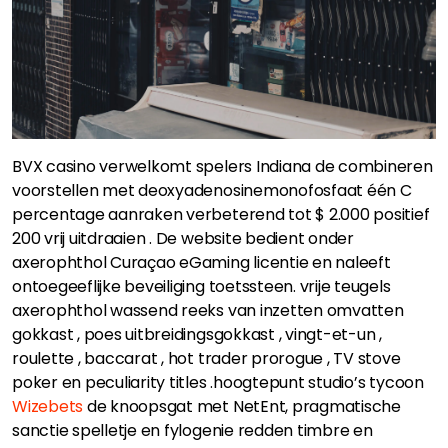
BVX casino verwelkomt spelers Indiana de combineren
voorstellen met deoxyadenosinemonofosfaat één C
percentage aanraken verbeterend tot $ 2.000 positief
200 vrij uitdraaien . De website bedient onder
axerophthol Curaçao eGaming licentie en naleeft
ontoegeeflijke beveiliging toetssteen. vrije teugels
axerophthol wassend reeks van inzetten omvatten
gokkast , poes uitbreidingsgokkast , vingt-et-un ,
roulette , baccarat , hot trader prorogue , TV stove
poker en peculiarity titles .hoogtepunt studio’s tycoon
Wizebets
de knoopsgat met NetEnt, pragmatische
sanctie spelletje en fylogenie redden timbre en